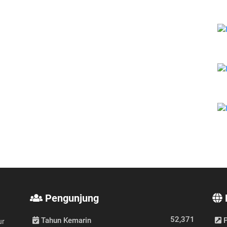
Pengunjung
52,371
Tahun Kemarin
P
ur