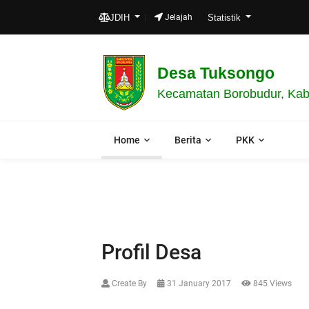
JDIH
Jelajah
Statistik
Desa Tuksongo
Kecamatan Borobudur, Kab
Home
Berita
PKK
Profil Desa
Create By
31 January 2017
845 Views