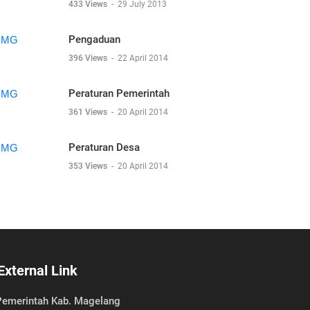
433 Views
-
29 July 2013
Pengaduan
396 Views
-
22 April 2014
Peraturan Pemerintah
361 Views
-
20 April 2014
Peraturan Desa
353 Views
-
20 April 2014
External Link
emerintah Kab. Magelang