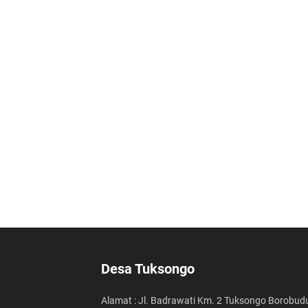
Desa Tuksongo
Alamat : Jl. Badrawati Km. 2 Tuksongo Borobud