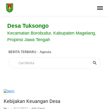
Desa Tuksongo
Kecamatan Borobudur, Kabupaten Magelang,
Propinsi Jawa Tengah
BERITA TERBARU :
Agenda
Kebijakan Keuangan Desa
by
-
-
31/1/2017
-
444 Views