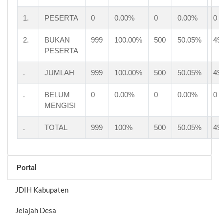
1.
PESERTA
0
0.00%
0
0.00%
0
2.
BUKAN
999
100.00%
500
50.05%
4
PESERTA
.
JUMLAH
999
100.00%
500
50.05%
4
.
BELUM
0
0.00%
0
0.00%
0
MENGISI
.
TOTAL
999
100%
500
50.05%
4
Portal
JDIH Kabupaten
Jelajah Desa