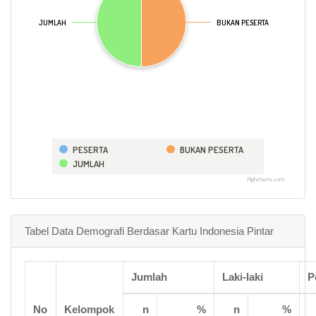
JUMLAH
JUMLAH
BUKAN PESERTA
BUKAN PESERTA
PESERTA
BUKAN PESERTA
JUMLAH
Highcharts.com
Tabel Data Demografi Berdasar Kartu Indonesia Pintar
Jumlah
Laki-laki
P
No
Kelompok
n
%
n
%