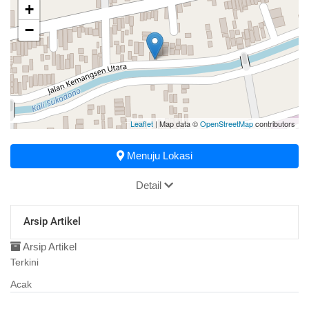
+
−
Leaflet
| Map data ©
OpenStreetMap
contributors
Menuju Lokasi
Detail
Arsip Artikel
Arsip Artikel
Terkini
Acak
31 Januari 2017 19:20:52