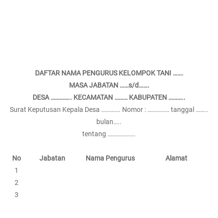
DAFTAR NAMA PENGURUS KELOMPOK TANI …….
MASA JABATAN ……s/d…….
DESA ………….. KECAMATAN ……… KABUPATEN ………..
Surat Keputusan Kepala Desa …………. Nomor : …………… tanggal ……..
bulan…..
tentang ……………….
No
Jabatan
Nama Pengurus
Alamat
1
2
3