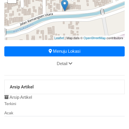
Leaflet
| Map data ©
OpenStreetMap
contributors
Menuju Lokasi
Detail
Arsip Artikel
Arsip Artikel
Terkini
Acak
31 Januari 2017 19:20:52
Kebijakan Keuangan Desa