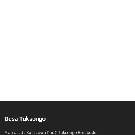
31 Januari 2017 19:20:23
Kebijakan Pembangunan Desa
31 Januari 2017 19:19:46
Masalah & Isu Strategis Desa
31 Januari 2017 19:19:07
Kondisi Umum Desa
31 Januari 2017 19:18:39
Sejarah Desa
31 Januari 2017 19:18:18
Profil Desa
06 Januari 2017 07:31:47
Lambang negara Indonesia
Desa Tuksongo
Alamat : Jl. Badrawati Km. 2 Tuksongo Borobudur